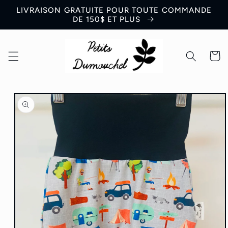
et
LIVRAISON GRATUITE POUR TOUTE COMMANDE
passer
DE 150$ ET PLUS
au
contenu
Panier
Passer aux
informations
produits