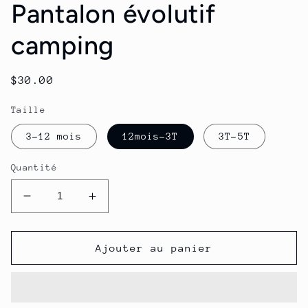
Pantalon évolutif
camping
Prix
$30.00
habituel
Taille
3-12 mois
12mois-3T
3T-5T
Quantité
Réduire
Augmenter
la
la
quantité
quantité
de
de
Ajouter au panier
Pantalon
Pantalon
évolutif
évolutif
camping
camping