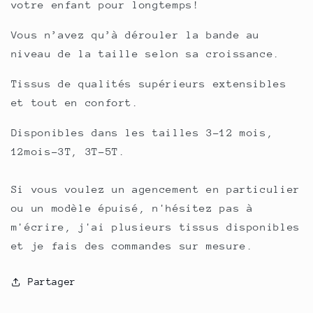
en-
en-
votre enfant pour longtemps!
ciel
ciel
et
et
Vous n’avez qu’à dérouler la bande au
licorne
licorne
niveau de la taille selon sa croissance.
Tissus de qualités supérieurs extensibles
et tout en confort.
Disponibles dans les tailles 3-12 mois,
12mois-3T, 3T-5T.
Si vous voulez un agencement en particulier
ou un modèle épuisé, n'hésitez pas à
m'écrire, j'ai plusieurs tissus disponibles
et je fais des commandes sur mesure.
Partager