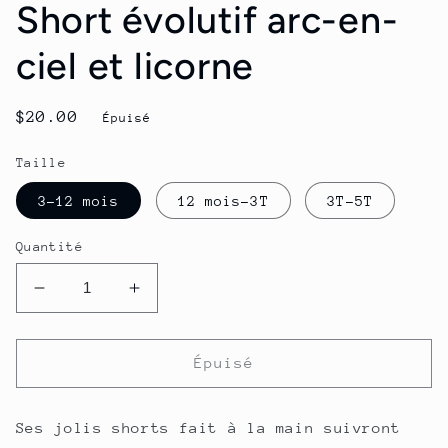
Short évolutif arc-en-
ciel et licorne
Prix
$20.00
Épuisé
habituel
Taille
3-12 mois
12 mois-3T
3T-5T
Quantité
Réduire
Augmenter
la
la
quantité
quantité
de
de
Épuisé
Short
Short
évolutif
évolutif
arc-
arc-
Ses jolis shorts
fait à la main suivront