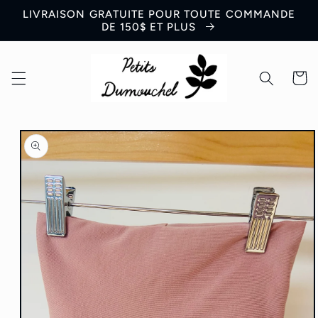
et
LIVRAISON GRATUITE POUR TOUTE COMMANDE
passer
DE 150$ ET PLUS
au
contenu
Panier
Passer aux
informations
produits